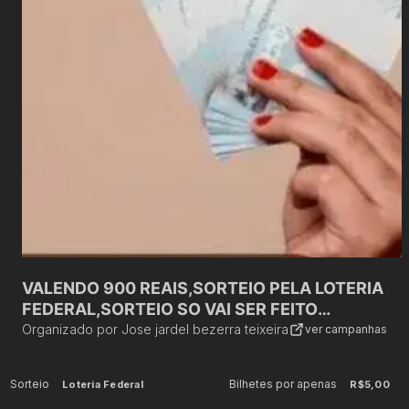
VALENDO 900 REAIS,SORTEIO PELA LOTERIA
FEDERAL,SORTEIO SO VAI SER FEITO
QUANDO VENDER TODOS OS NÚMEROS
Organizado por
Jose jardel bezerra teixeira
ver campanhas
Sorteio
Bilhetes por apenas
Loteria Federal
R$5,00