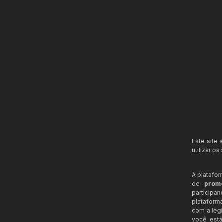
Este site
utilizar o
A platafo
de
prom
participa
plataform
com a legi
você está