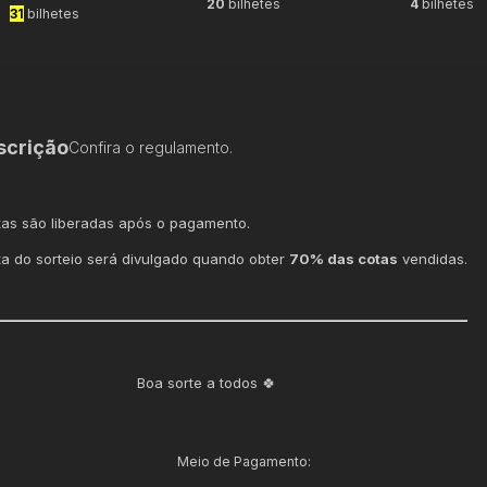
20
bilhetes
4
bilhetes
31
bilhetes
scrição
Confira o regulamento.
tas são liberadas após o pagamento.
ta do sorteio será divulgado quando obter
70% das cotas
vendidas.
Boa sorte a todos 🍀
Meio de Pagamento: