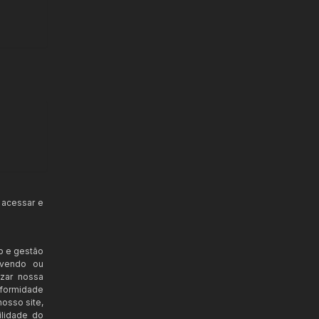
 acessar e
o e gestão
ovendo ou
izar nossa
nformidade
osso site,
ilidade do