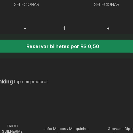
SELECIONAR
SELECIONAR
-
+
Reservar bilhetes por R$ 0,50
nking
Top compradores.
ERICO
João Marcos / Marquinhos
Geovana Gipe
GUILHERME