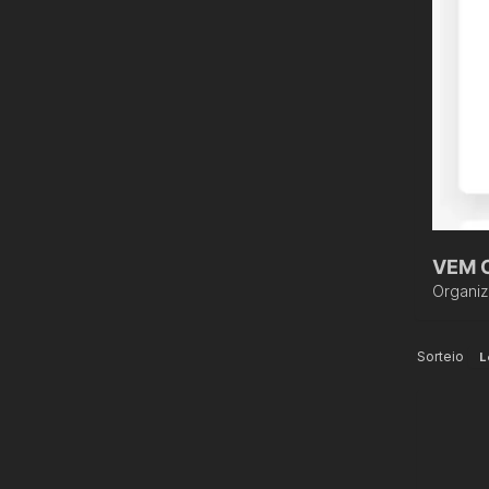
VEM 
Organi
Sorteio
L