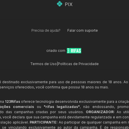
PIX
Precisa de ajuda?
Falar com suporte
criado com
Termos de Uso
|
Políticas de Privacidade
 é destinado exclusivamente para uso de pessoas maiores de 18 anos. Ao
s serviços oferecidos, você confirma que possui 18 anos ou mais.
rma
123Rifas
oferece tecnologia desenvolvida exclusivamente para a criaçã
oções comerciais
ou
"rifas legalizadas"
, não endossando, prom
ndo das campanhas criadas por seus usuários.
ORGANIZADOR:
Ao util
a, você declara que sua campanha está devidamente regularizada e em co
slação aplicável.
PARTICIPANTE:
Ao participar de qualquer campanha em n
 se vinculando exclusivamente ao autor da campanha. É de responsab