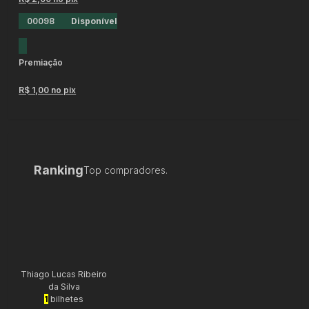
00098
Disponível
Premiação
R$ 1,00 no pix
Ranking
Top compradores.
Thiago Lucas Ribeiro
da Silva
1
bilhetes