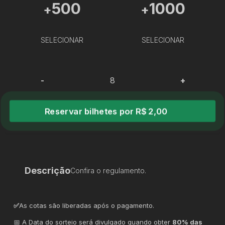
500
1000
+
+
SELECIONAR
SELECIONAR
-
+
Reservar bilhetes por R$ 2,00
Descrição
Confira o regulamento.
✅
As cotas são liberadas após o pagamento.
📅 A Data do sorteio será divulgado quando obter
8
0% das