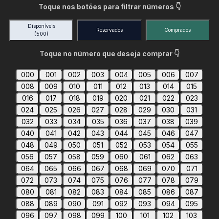
Toque nos botões para filtrar números 👇
Disponíveis
Reservados
Comprados
(500)
Toque no número que deseja comprar 👇
000
001
002
003
004
005
006
007
008
009
010
011
012
013
014
015
016
017
018
019
020
021
022
023
024
025
026
027
028
029
030
031
032
033
034
035
036
037
038
039
040
041
042
043
044
045
046
047
048
049
050
051
052
053
054
055
056
057
058
059
060
061
062
063
064
065
066
067
068
069
070
071
072
073
074
075
076
077
078
079
080
081
082
083
084
085
086
087
088
089
090
091
092
093
094
095
096
097
098
099
100
101
102
103