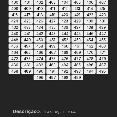
400
401
402
403
404
405
406
407
408
409
410
411
412
413
414
415
416
417
418
419
420
421
422
423
424
425
426
427
428
429
430
431
432
433
434
435
436
437
438
439
440
441
442
443
444
445
446
447
448
449
450
451
452
453
454
455
456
457
458
459
460
461
462
463
464
465
466
467
468
469
470
471
472
473
474
475
476
477
478
479
480
481
482
483
484
485
486
487
488
489
490
491
492
493
494
495
496
497
498
499
Descrição
Confira o regulamento.