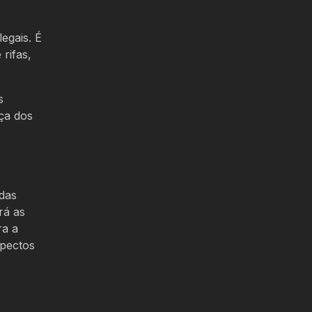
egais. É
rifas,
s
ça dos
das
rá as
ra a
spectos