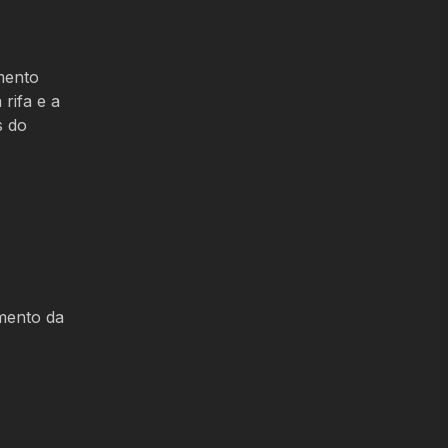
amento
 rifa e a
s do
amento da