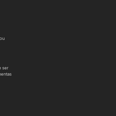
 ou
e ser
mentas