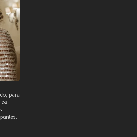
udo, para
m os
s
ipantes.