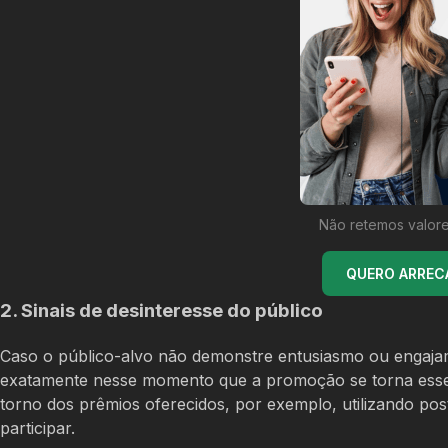
Não retemos valore
QUERO ARREC
2. Sinais de desinteresse do público
Caso o público-alvo não demonstre entusiasmo ou engajame
exatamente nesse momento que a promoção se torna essenc
torno dos prêmios oferecidos, por exemplo, utilizando p
participar.