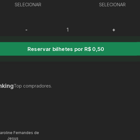
SELECIONAR
SELECIONAR
-
+
Reservar bilhetes por R$ 0,50
nking
Top compradores.
aroline Fernandes de
Jesus