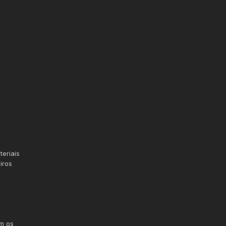
eriais
iros
om os