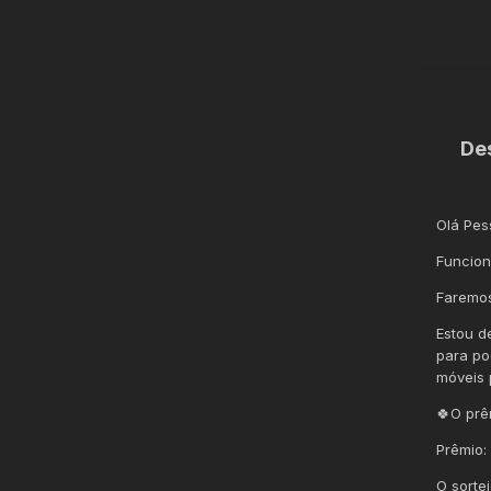
De
Olá Pes
Funcion
Faremos
Estou d
para po
móveis 
🍀O prê
Prêmio:
O sorte