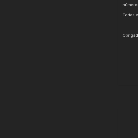
números
Todas a
Obrigada