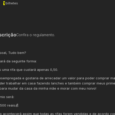
1
bilhetes
scrição
Confira o regulamento.
soal, Tudo bem?
ará da seguinte forma:
 uma rifa que custará apenas 0,50.
esempregada e gostaria de arrecadar um valor para poder comprar mat
der trabalhar em casa fazendo lanches e também comprar meus prime
para mudar da casa da minha mãe e morar com meu noivo!
mio será:
 500 reais💰
io acontecerá assim que todas as rifas forem vendidas e de acordo c