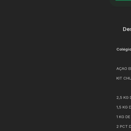
De
Colégio
AÇAO E
KIT CH
2,5 KG
1,5 KG
1 KG D
2 PCT 