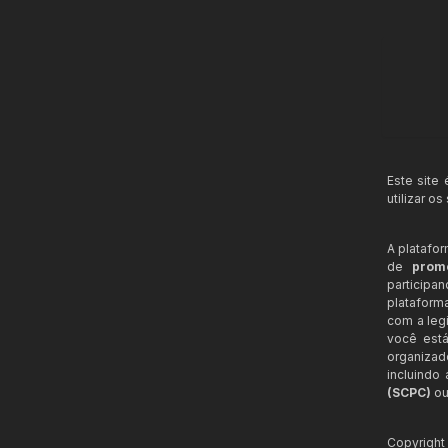
Este site
utilizar o
A platafo
de
prom
participa
plataform
com a legi
você está
organizad
incluindo
(SCPC)
ou
Copyrigh