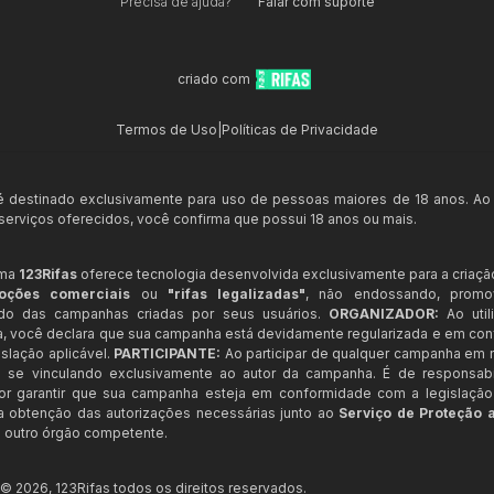
Precisa de ajuda?
Falar com suporte
criado com
Termos de Uso
|
Políticas de Privacidade
 é destinado exclusivamente para uso de pessoas maiores de 18 anos. Ao
s serviços oferecidos, você confirma que possui 18 anos ou mais.
rma
123Rifas
oferece tecnologia desenvolvida exclusivamente para a criaçã
oções comerciais
ou
"rifas legalizadas"
, não endossando, prom
ndo das campanhas criadas por seus usuários.
ORGANIZADOR:
Ao util
a, você declara que sua campanha está devidamente regularizada e em co
slação aplicável.
PARTICIPANTE:
Ao participar de qualquer campanha em n
 se vinculando exclusivamente ao autor da campanha. É de responsab
or garantir que sua campanha esteja em conformidade com a legislação b
 a obtenção das autorizações necessárias junto ao
Serviço de Proteção 
 outro órgão competente.
t ©
2026
,
123Rifas
todos os direitos reservados.