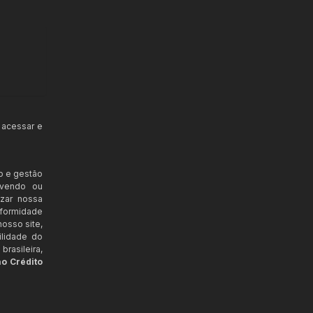
 acessar e
o e gestão
ovendo ou
izar nossa
nformidade
osso site,
ilidade do
rasileira,
ao Crédito