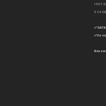
1 PCT 
5 CX DE
✅ DATA
✅Os
nú
Boa sor