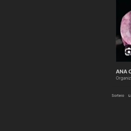
ANA C
Organi
Sorteio
L