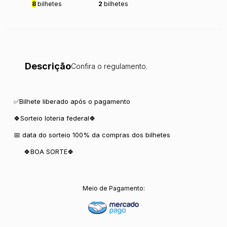
8
bilhetes
2
bilhetes
Descrição
Confira o regulamento.
✅️Bilhete liberado após o pagamento
🍀Sorteio loteria federal🍀
📅 data do sorteio 100% da compras dos bilhetes
🍀BOA SORTE🍀
Meio de Pagamento: