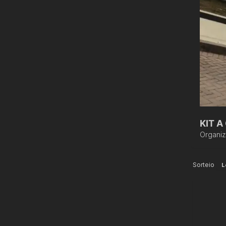
KIT 
Organi
Sorteio
L