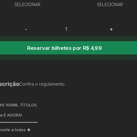
SELECIONAR
SELECIONAR
-
+
Reservar bilhetes por R$ 4,99
scrição
Confira o regulamento.
S 100MIL TÍTULOS.
ra É AGORA!
sorte a todos 🍀