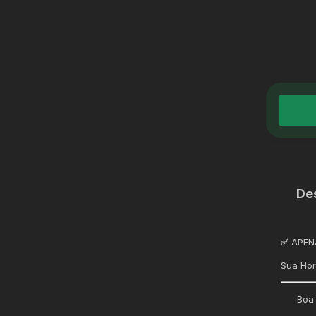
De
✅
APENA
Sua Ho
Boa 