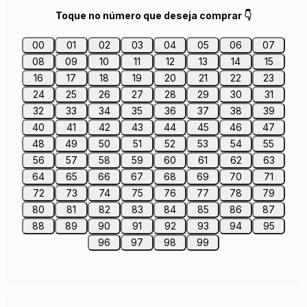
Toque no número que deseja comprar 👇
00
01
02
03
04
05
06
07
08
09
10
11
12
13
14
15
16
17
18
19
20
21
22
23
24
25
26
27
28
29
30
31
32
33
34
35
36
37
38
39
40
41
42
43
44
45
46
47
48
49
50
51
52
53
54
55
56
57
58
59
60
61
62
63
64
65
66
67
68
69
70
71
72
73
74
75
76
77
78
79
80
81
82
83
84
85
86
87
88
89
90
91
92
93
94
95
96
97
98
99