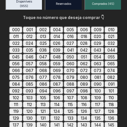
Disponíveis
Reservados
Comprados
(45)
(955)
Toque no número que deseja comprar 👇
000
001
002
004
005
006
009
010
011
012
013
014
016
018
020
021
022
024
025
026
027
028
029
032
033
035
038
039
041
042
043
044
045
046
047
048
050
051
054
055
056
057
058
059
060
062
063
065
066
067
068
069
070
072
073
074
075
076
077
078
079
080
081
082
084
085
086
087
088
089
090
091
092
093
094
096
097
098
100
101
102
103
105
106
107
108
109
110
111
112
113
114
115
116
117
118
119
120
121
124
125
126
127
128
129
130
131
132
133
134
135
136
137
139
140
141
142
143
144
145