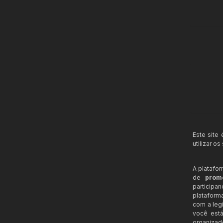
Este site
utilizar o
A platafo
de
prom
participa
plataform
com a legi
você está
organizad