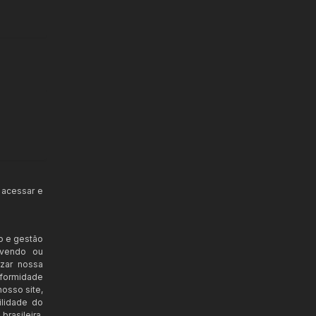
 acessar e
o e gestão
ovendo ou
izar nossa
nformidade
osso site,
ilidade do
rasileira,