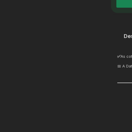
De
✅
As co
📅 A Da