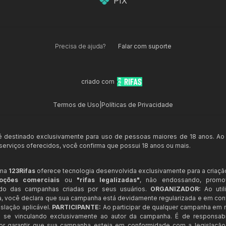
PIX
Precisa de ajuda?
Falar com suporte
criado com
Termos de Uso
|
Políticas de Privacidade
 é destinado exclusivamente para uso de pessoas maiores de 18 anos. Ao
s serviços oferecidos, você confirma que possui 18 anos ou mais.
rma
123Rifas
oferece tecnologia desenvolvida exclusivamente para a criaçã
oções comerciais
ou
"rifas legalizadas"
, não endossando, prom
ndo das campanhas criadas por seus usuários.
ORGANIZADOR:
Ao util
a, você declara que sua campanha está devidamente regularizada e em co
slação aplicável.
PARTICIPANTE:
Ao participar de qualquer campanha em n
 se vinculando exclusivamente ao autor da campanha. É de responsab
or garantir que sua campanha esteja em conformidade com a legislação b