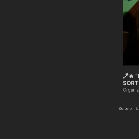
🪁🔥 
SORT
Organi
Sorteio
L