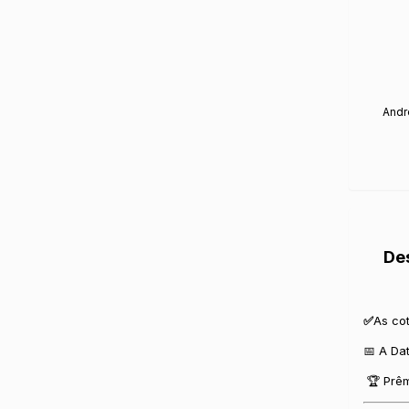
Andr
De
✅
As co
📅 A Da
🏆 Prêm