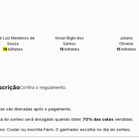
é Luiz Medeiros de
Vivian Bighi dos
Juliana
Souza
Santos
Oliveira
16
bilhetes
15
bilhetes
15
bilhetes
scrição
Confira o regulamento.
tas são liberadas após o pagamento.
ta do sorteio será divulgado quando obter
70% das cotas
vendidas.
io: Cooler ou mochila Farm. O ganhador escolhe no dia do sorteio.