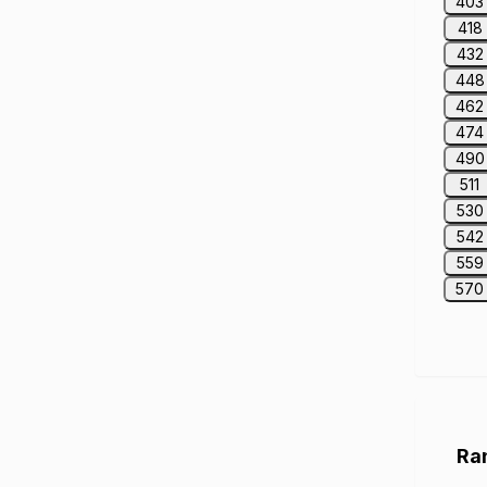
403
418
432
448
462
474
490
511
530
542
559
570
Ra