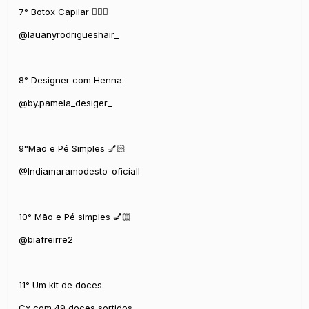
7° Botox Capilar 💆🏻‍♀️
@lauanyrodrigueshair_
8° Designer com Henna.
@by.pamela_desiger_
9°Mão e Pé Simples 💅🏻
@Indiamaramodesto_oficiall
10° Mão e Pé simples 💅🏻
@biafreirre2
11° Um kit de doces.
Cx com 49 doces sortidos.