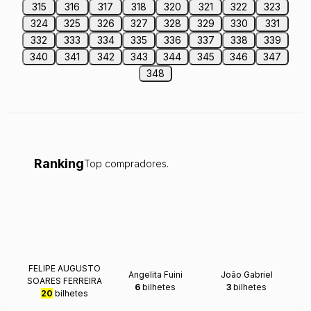
315
316
317
318
320
321
322
323
324
325
326
327
328
329
330
331
332
333
334
335
336
337
338
339
340
341
342
343
344
345
346
347
348
Ranking
Top compradores.
FELIPE AUGUSTO
Angelita Fuini
João Gabriel
SOARES FERREIRA
6
bilhetes
3
bilhetes
20
bilhetes