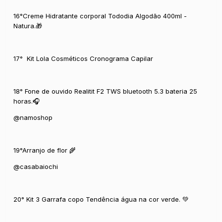
16°Creme Hidratante corporal Tododia Algodão 400ml -
Natura.🎁
17° Kit Lola Cosméticos Cronograma Capilar
18° Fone de ouvido Realitit F2 TWS bluetooth 5.3 bateria 25
horas.🎧
@namoshop
19°Arranjo de flor 🌾
@casabaiochi
20° Kit 3 Garrafa copo Tendência água na cor verde. 💚