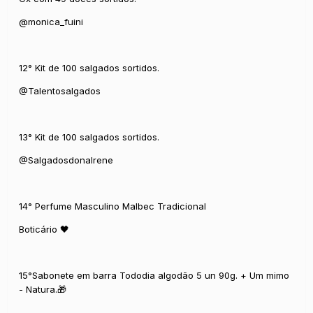
@monica_fuini
12° Kit de 100 salgados sortidos.
@Talentosalgados
13° Kit de 100 salgados sortidos.
@SalgadosdonaIrene
14° Perfume Masculino Malbec Tradicional
Boticário 🖤
15°Sabonete em barra Tododia algodão 5 un 90g. + Um mimo
- Natura.🎁