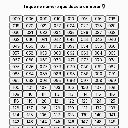
Toque no número que deseja comprar 👇
000
006
009
010
013
015
016
018
019
020
021
022
024
027
028
029
030
031
032
034
035
036
037
038
039
040
041
042
043
044
045
046
048
050
051
052
053
054
055
056
057
058
059
060
062
063
064
065
067
068
069
070
071
072
073
074
075
076
077
078
079
080
081
082
083
084
085
086
088
089
090
091
092
093
094
095
096
097
098
099
100
101
102
103
105
106
107
108
109
110
111
112
113
114
115
116
118
119
120
121
122
123
124
125
126
127
128
129
130
131
132
133
134
135
136
137
138
139
140
141
142
143
144
145
146
147
148
149