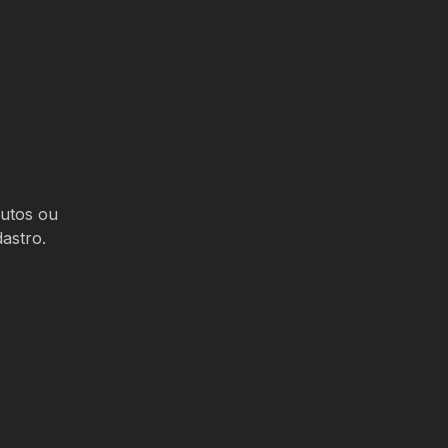
dutos ou
dastro.