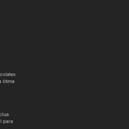
colates
a ótima
clua
l para