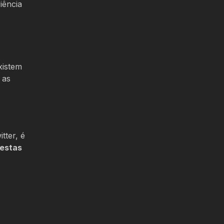
iência
xistem
 as
tter, é
cestas