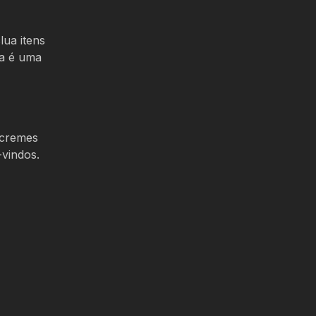
ua itens
ta é uma
 cremes
vindos.