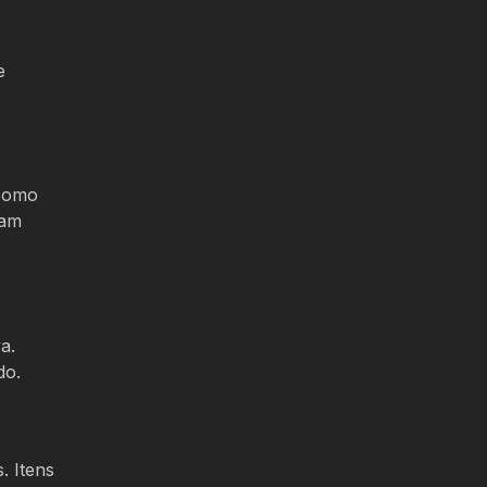
e
 como
tam
a.
do.
. Itens