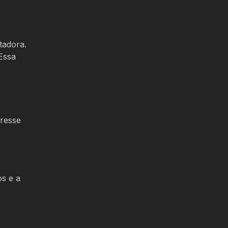
tadora.
 Essa
eresse
os e a