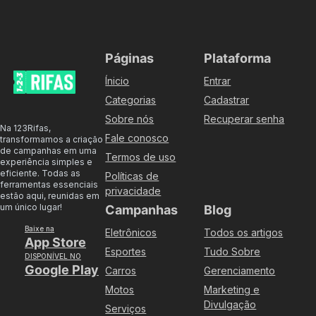
Páginas
Plataforma
Ínicio
Entrar
Categorias
Cadastrar
Sobre nós
Recuperar senha
Na 123Rifas,
Fale conosco
transformamos a criação
de campanhas em uma
Termos de uso
experiência simples e
eficiente. Todas as
Políticas de
ferramentas essenciais
privacidade
estão aqui, reunidas em
um único lugar!
Campanhas
Blog
Baixe na
Eletrônicos
Todos os artigos
App Store
Esportes
Tudo Sobre
DISPONÍVEL NO
Google Play
Carros
Gerenciamento
Motos
Marketing e
Divulgação
Serviços