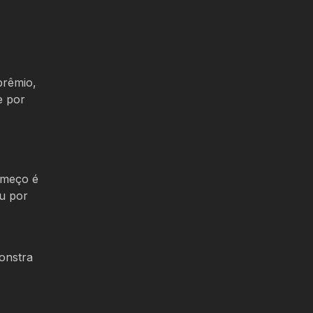
prêmio,
e por
omeço é
ou por
onstra