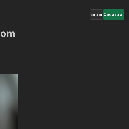
Entrar
Cadastrar
 com