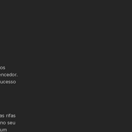
 os
encedor.
sucesso
s rifas
 no seu
 um