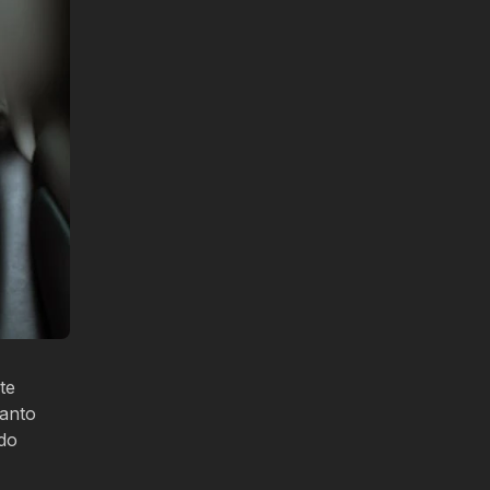
te
uanto
 do