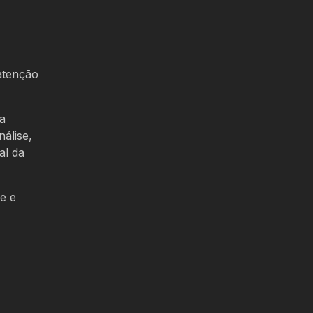
 atenção
da
álise,
al da
e e