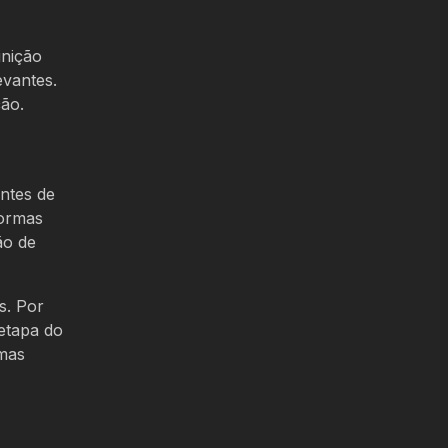
inição
evantes.
ção.
entes de
formas
ão de
s. Por
 etapa do
 mas