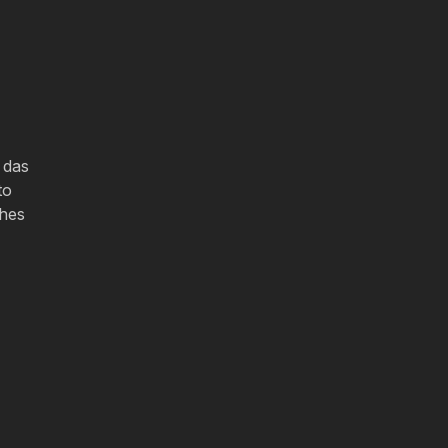
 das
to
lhes