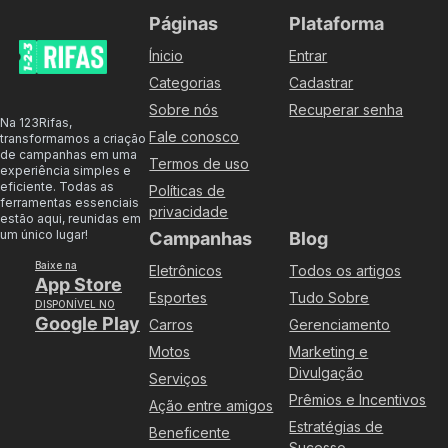
Páginas
Plataforma
Ínicio
Entrar
Categorias
Cadastrar
Sobre nós
Recuperar senha
Na 123Rifas,
Fale conosco
transformamos a criação
de campanhas em uma
Termos de uso
experiência simples e
eficiente. Todas as
Políticas de
ferramentas essenciais
privacidade
estão aqui, reunidas em
um único lugar!
Campanhas
Blog
Baixe na
Eletrônicos
Todos os artigos
App Store
Esportes
Tudo Sobre
DISPONÍVEL NO
Google Play
Carros
Gerenciamento
Motos
Marketing e
Divulgação
Serviços
Prêmios e Incentivos
Ação entre amigos
Estratégias de
Beneficente
Sucesso