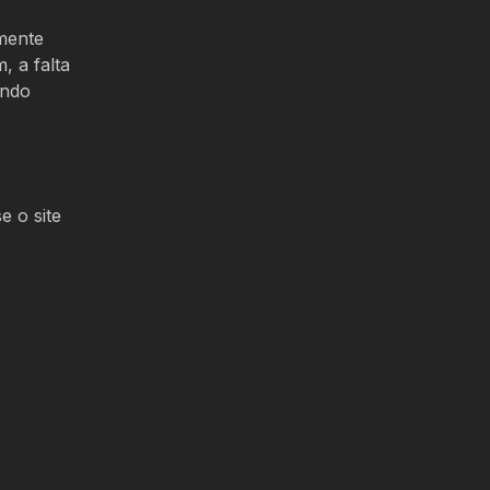
lmente
m, a falta
endo
e o site