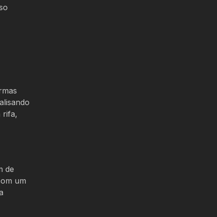
sso
ormas
alisando
rifa,
m de
 com um
a