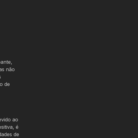
pante,
mas não
s
ão de
evido ao
itiva, é
dades de