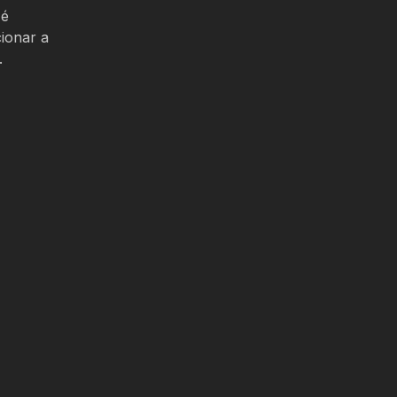
 é
ionar a
.