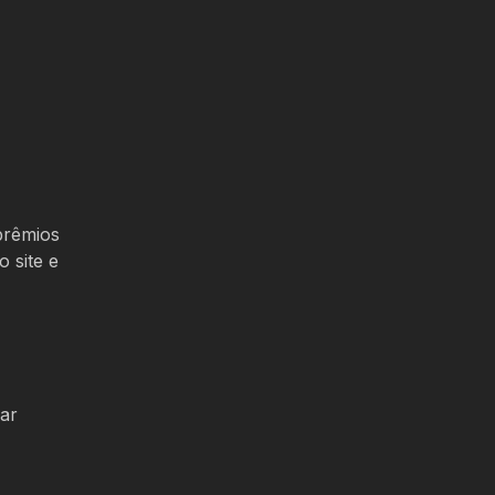
prêmios
 site e
ar