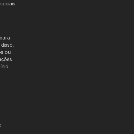
sociais
 para
disso,
os ou
ações
ínio,
o