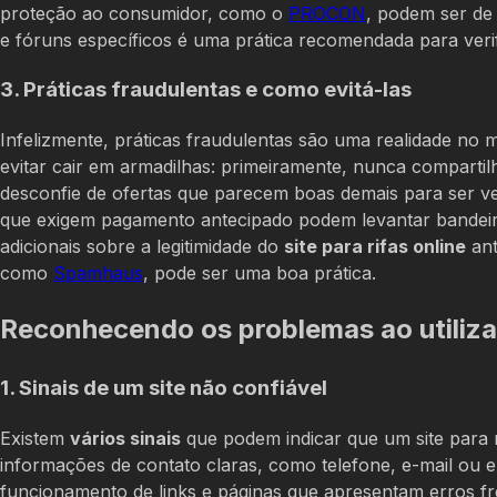
proteção ao consumidor, como o
PROCON
, podem ser de 
e fóruns específicos é uma prática recomendada para verif
3. Práticas fraudulentas e como evitá-las
Infelizmente, práticas fraudulentas são uma realidade no 
evitar cair em armadilhas: primeiramente, nunca compartil
desconfie de ofertas que parecem boas demais para ser v
que exigem pagamento antecipado podem levantar bandeir
adicionais sobre a legitimidade do
site para rifas online
ant
como
Spamhaus
, pode ser uma boa prática.
Reconhecendo os problemas ao utilizar 
1. Sinais de um site não confiável
Existem
vários sinais
que podem indicar que um site para r
informações de contato claras, como telefone, e-mail ou en
funcionamento de links e páginas que apresentam erros fr