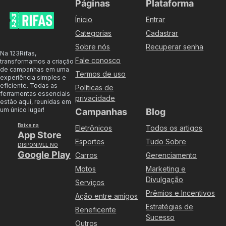
Páginas
Plataforma
Ínicio
Entrar
Categorias
Cadastrar
Sobre nós
Recuperar senha
Na 123Rifas,
Fale conosco
transformamos a criação
de campanhas em uma
Termos de uso
experiência simples e
eficiente. Todas as
Políticas de
ferramentas essenciais
privacidade
estão aqui, reunidas em
um único lugar!
Campanhas
Blog
Baixe na
Eletrônicos
Todos os artigos
App Store
Esportes
Tudo Sobre
DISPONÍVEL NO
Google Play
Carros
Gerenciamento
Motos
Marketing e
Divulgação
Serviços
Prêmios e Incentivos
Ação entre amigos
Estratégias de
Beneficente
Sucesso
Outros