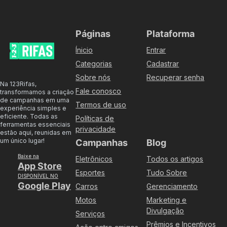
Páginas
Plataforma
Ínicio
Entrar
Categorias
Cadastrar
Sobre nós
Recuperar senha
Na 123Rifas,
Fale conosco
transformamos a criação
de campanhas em uma
Termos de uso
experiência simples e
eficiente. Todas as
Políticas de
ferramentas essenciais
privacidade
estão aqui, reunidas em
um único lugar!
Campanhas
Blog
Baixe na
Eletrônicos
Todos os artigos
App Store
Esportes
Tudo Sobre
DISPONÍVEL NO
Google Play
Carros
Gerenciamento
Motos
Marketing e
Divulgação
Serviços
Prêmios e Incentivos