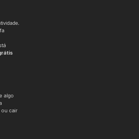
tividade.
fa
stá
grátis
e algo
a
 ou cair