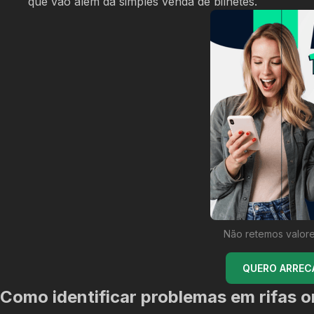
que vão além da simples venda de bilhetes.
Não retemos valore
QUERO ARREC
Como identificar problemas em rifas o