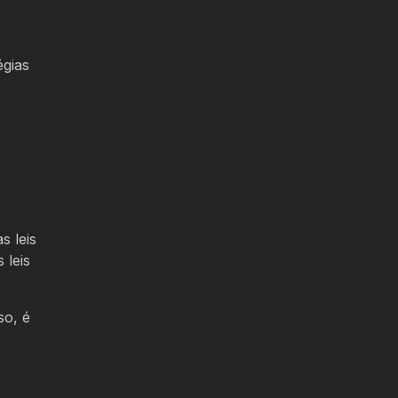
égias
s leis
 leis
so, é