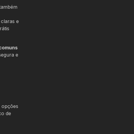
s também
 claras e
rátis
 comuns
segura e
s opções
co de