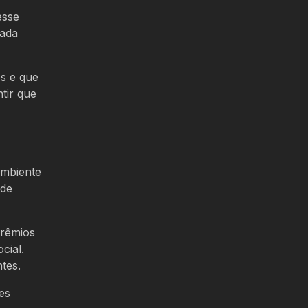
esse
zada
os e que
tir que
ambiente
 de
prêmios
cial.
tes.
es