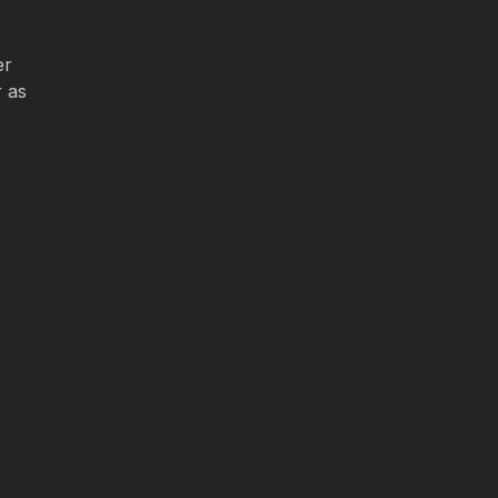
er
r as