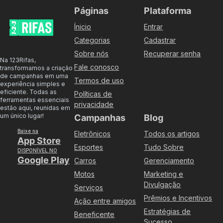
Páginas
Plataforma
Ínicio
Entrar
Categorias
Cadastrar
Sobre nós
Recuperar senha
Na 123Rifas,
Fale conosco
transformamos a criação
de campanhas em uma
Termos de uso
experiência simples e
eficiente. Todas as
Políticas de
ferramentas essenciais
privacidade
estão aqui, reunidas em
um único lugar!
Campanhas
Blog
Baixe na
Eletrônicos
Todos os artigos
App Store
Esportes
Tudo Sobre
DISPONÍVEL NO
Google Play
Carros
Gerenciamento
Motos
Marketing e
Divulgação
Serviços
Prêmios e Incentivos
Ação entre amigos
Estratégias de
Beneficente
Sucesso