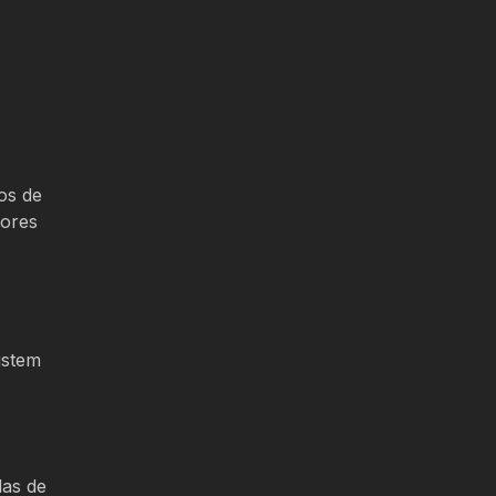
os de
lores
istem
las de