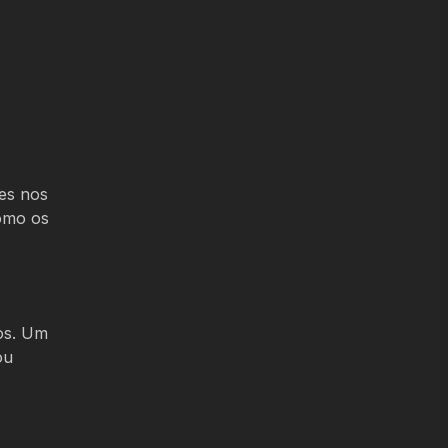
ões nos
como os
dos. Um
ou