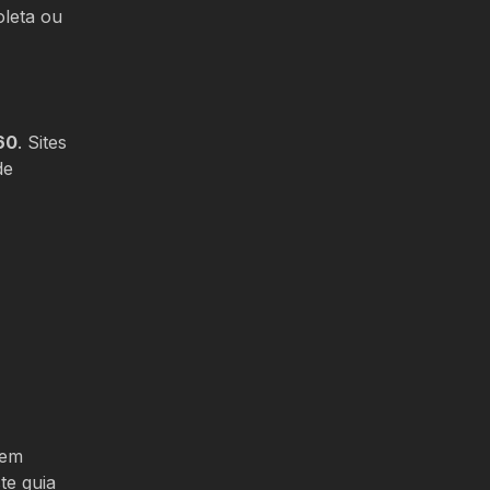
oleta ou
60
. Sites
de
tem
te guia