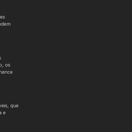
ões
podem
s
o, os
chance
veis, que
a e