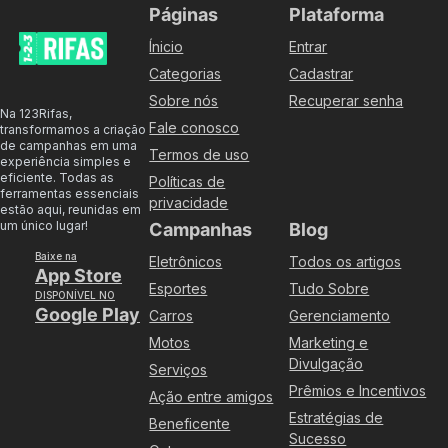
Páginas
Plataforma
Ínicio
Entrar
Categorias
Cadastrar
Sobre nós
Recuperar senha
Na 123Rifas,
Fale conosco
transformamos a criação
de campanhas em uma
Termos de uso
experiência simples e
eficiente. Todas as
Políticas de
ferramentas essenciais
privacidade
estão aqui, reunidas em
um único lugar!
Campanhas
Blog
Baixe na
Eletrônicos
Todos os artigos
App Store
Esportes
Tudo Sobre
DISPONÍVEL NO
Google Play
Carros
Gerenciamento
Motos
Marketing e
Divulgação
Serviços
Prêmios e Incentivos
Ação entre amigos
Estratégias de
Beneficente
Sucesso