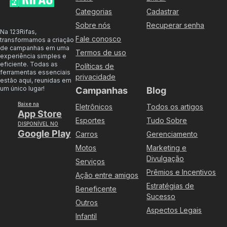
Categorias
Cadastrar
Sobre nós
Recuperar senha
Na 123Rifas,
Fale conosco
transformamos a criação
de campanhas em uma
Termos de uso
experiência simples e
eficiente. Todas as
Políticas de
ferramentas essenciais
privacidade
estão aqui, reunidas em
um único lugar!
Campanhas
Blog
Baixe na
Eletrônicos
Todos os artigos
App Store
Esportes
Tudo Sobre
DISPONÍVEL NO
Google Play
Carros
Gerenciamento
Motos
Marketing e
Divulgação
Serviços
Prêmios e Incentivos
Ação entre amigos
Estratégias de
Beneficente
Sucesso
Outros
Aspectos Legais
Infantil