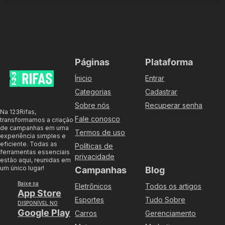
Páginas
Plataforma
Ínicio
Entrar
Categorias
Cadastrar
Sobre nós
Recuperar senha
Na 123Rifas,
Fale conosco
transformamos a criação
de campanhas em uma
Termos de uso
experiência simples e
eficiente. Todas as
Políticas de
ferramentas essenciais
privacidade
estão aqui, reunidas em
um único lugar!
Campanhas
Blog
Baixe na
Eletrônicos
Todos os artigos
App Store
Esportes
Tudo Sobre
DISPONÍVEL NO
Google Play
Carros
Gerenciamento