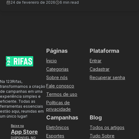
24 de fevereiro de 2026
6 min read
Páginas
Plataforma
Ínicio
Entrar
Categorias
Cadastrar
Sobre nós
Recuperar senha
Na 123Rifas,
Fale conosco
transformamos a criação
de campanhas em uma
Termos de uso
experiência simples e
eficiente. Todas as
Políticas de
ferramentas essenciais
privacidade
estão aqui, reunidas em
um único lugar!
Campanhas
Blog
Baixe na
Eletrônicos
Todos os artigos
App Store
Esportes
Tudo Sobre
DISPONÍVEL NO