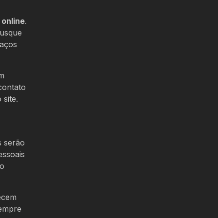
 online
.
Busque
paços
um
contato
site.
s serão
essoais
no
recem
sempre