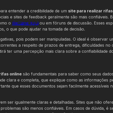
para entender a credibilidade de um
site para realizar rifas
iais e sites de feedback geralmente são mais confiáveis. 
como o
Reclame Aqui
ou em fóruns de discussão. Esses es
os, o que pode ajudar na tomada de decisão.
gativas, pois podem ser manipuladas. O ideal é observar 
orrentes a respeito de prazos de entrega, dificuldades no 
á ter uma percepção mais clara sobre a confiabilidade do 
rifas online
são fundamentais para saber como seus dado
cidade clara e completa, que explique como as informações p
portante que esses documentos sejam facilmente acessíveis 
vem ser igualmente claras e detalhadas. Sites que não ofe
problemas são menos confiáveis. Em casos de dúvida, é 