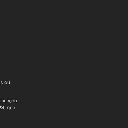
os ou
ificação
PS
, que