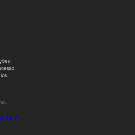
pções
ocesso.
los.
es.
Lei Geral