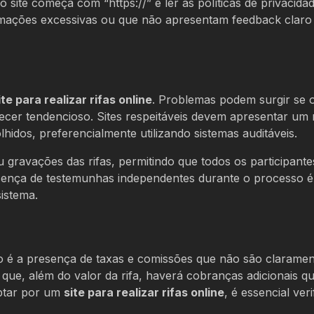
 site começa com “https://” e ler as políticas de privacida
formações excessivas ou que não apresentam feedback claro
ite para realizar rifas online
. Problemas podem surgir se 
ecer tendencioso. Sites respeitáveis devem apresentar um
dos, preferencialmente utilizando sistemas auditáveis.
ou gravações das rifas, permitindo que todos os participante
resença de testemunhas independentes durante o processo 
istema.
 é a presença de taxas e comissões que não são claramen
que, além do valor da rifa, haverá cobranças adicionais q
optar por um
site para realizar rifas online
, é essencial veri